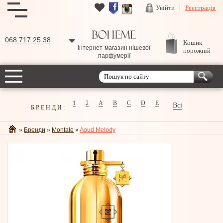
Увійти
Реєстрація
068 717 25 38
Кошик
інтернет-магазин нішевої
порожній
парфумерії
1
2
A
B
C
D
E
Всі
БРЕНДИ:
»
Бренди
»
Montale
»
Aoud Melody