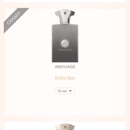
AMOUAGE
Myths Man
50 мл