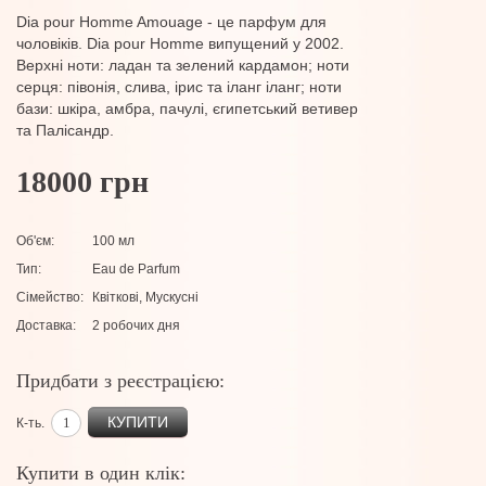
Dia pour Homme Amouage - це парфум для
чоловіків. Dia pour Homme випущений у 2002.
Верхні ноти: ладан та зелений кардамон; ноти
серця: півонія, слива, ірис та іланг іланг; ноти
бази: шкіра, амбра, пачулі, єгипетський ветивер
та Палісандр.
18000 грн
Об'єм:
100 мл
Тип:
Eau de Parfum
Сімейство:
Квіткові, Мускусні
Доставка:
2 робочих дня
Придбати з реєстрацією:
КУПИТИ
К-ть.
Купити в один клік: