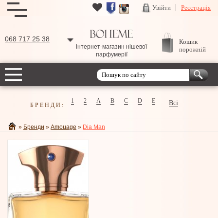
Увійти
Реєстрація
068 717 25 38
Кошик
інтернет-магазин нішевої
порожній
парфумерії
1
2
A
B
C
D
E
Всі
БРЕНДИ:
»
Бренди
»
Amouage
»
Dia Man