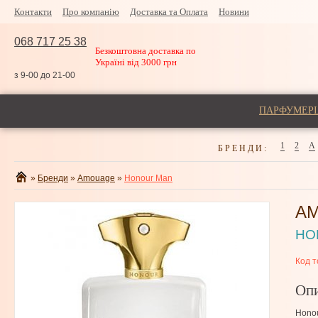
Контакти
Про компанію
Доставка та Оплата
Новини
068 717 25 38
Безкоштовна доставка по
Україні від 3000 грн
з 9-00 до 21-00
ПАРФУМЕРІ
1
2
A
БРЕНДИ:
»
Бренди
»
Amouage
»
Honour Man
A
HO
Код т
Оп
Honou