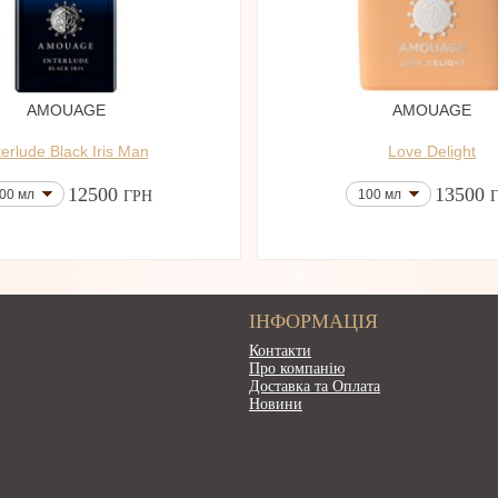
AMOUAGE
AMOUAGE
terlude Black Iris Man
Love Delight
12500
13500
00 мл
100 мл
ГРН
ІНФОРМАЦІЯ
Контакти
Про компанію
Доставка та Оплата
Новини