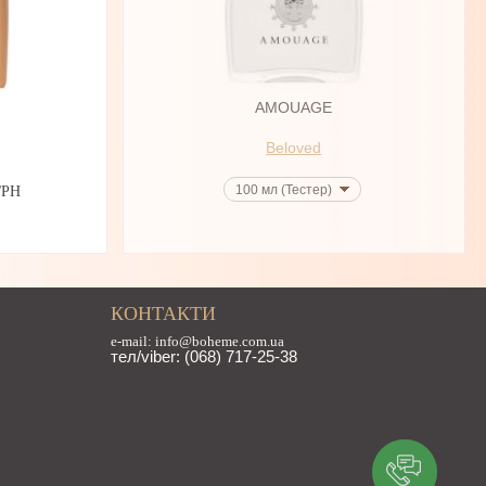
AMOUAGE
Beloved
100 мл (Тестер)
ГРН
КОНТАКТИ
e-mail: info@boheme.com.ua
тел/viber: (068) 717-25-38