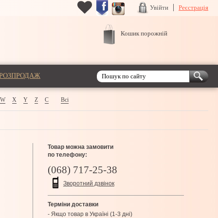
Увійти
Реєстрація
Кошик порожній
РОЗПРОДАЖ
W
X
Y
Z
С
Всі
Товар можна замовити
по телефону:
(068) 717-25-38
Зворотний дзвінок
Терміни доставки
- Якщо товар в Україні (1-3 дні)