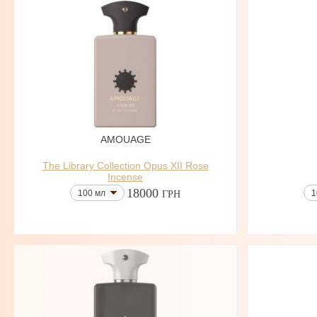
AMOUAGE
The Library Collection Opus XII Rose
Incense
18000
100 мл
1
ГРН