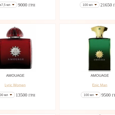
9000
21650
x7,5 мл
100 мл
ГРН
AMOUAGE
AMOUAGE
Lyric Women
Epic Man
13500
9500
00 мл
100 мл
ГРН
Г