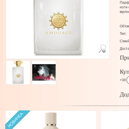
Парфу
ноти 
віргі
Об'єм
Тип:
Сімей
Доста
При
Куп
+38
Дод