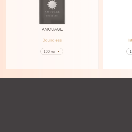
AMOUAGE
Boundless
In
100 мл
1