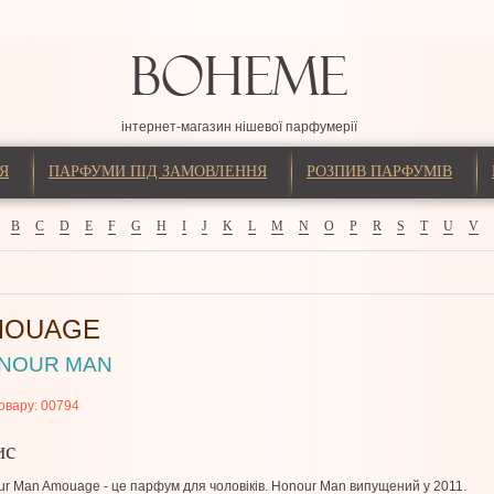
інтернет-магазин нішевої парфумерії
Я
ПАРФУМИ ПІД ЗАМОВЛЕННЯ
РОЗПИВ ПАРФУМІВ
B
C
D
E
F
G
H
I
J
K
L
M
N
O
P
R
S
T
U
V
MOUAGE
NOUR MAN
овару:
00794
ис
r Man Amouage - це парфум для чоловіків. Honour Man випущений у 2011.