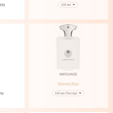
100 мл
ГРН
AMOUAGE
Beloved Man
100 мл (Тестер)
РН