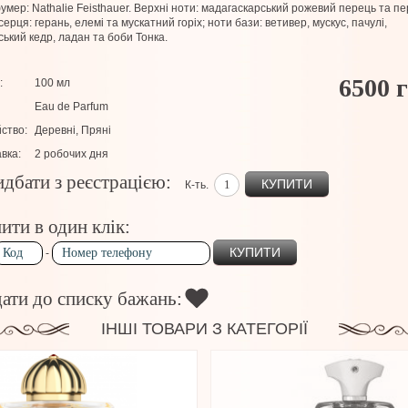
мер: Nathalie Feisthauer. Верхні ноти: мадагаскарський рожевий перець та пе
серця: герань, елемі та мускатний горіх; ноти бази: ветивер, мускус, пачулі,
нський кедр, ладан та боби Тонка.
6500 
:
100 мл
Eau de Parfum
ство:
Деревні, Пряні
вка:
2 робочих дня
дбати з реєстрацією:
КУПИТИ
К-ть.
ити в один клік:
-
ати до списку бажань:
ІНШІ ТОВАРИ З КАТЕГОРІЇ