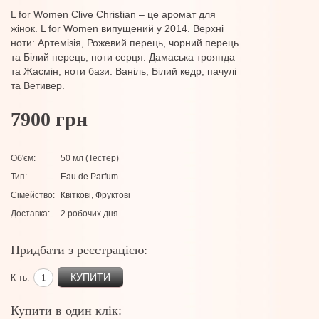
L for Women Clive Christian – це аромат для
жінок. L for Women випущений у 2014. Верхні
ноти: Артемізія, Рожевий перець, чорний перець
та Білий перець; ноти серця: Дамаська троянда
та Жасмін; ноти бази: Ваніль, Білий кедр, пачулі
та Ветивер.
7900 грн
Об'єм:
50 мл (Тестер)
Тип:
Eau de Parfum
Сімейство:
Квіткові, Фруктові
Доставка:
2 робочих дня
Придбати з реєстрацією:
КУПИТИ
К-ть.
Купити в один клік: