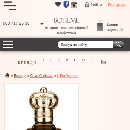
Увійти
Реєстрація
068 717 25 38
Кошик
інтернет-магазин нішевої
порожній
парфумерії
1
2
A
B
C
D
E
Всі
БРЕНДИ:
»
Бренди
»
Clive Christian
»
L For Women